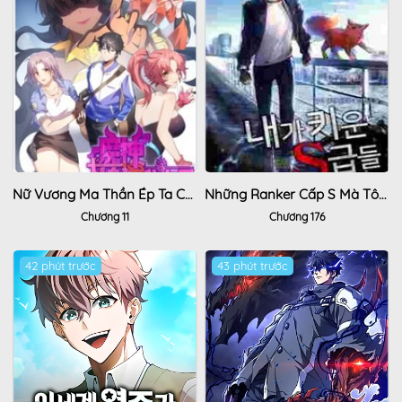
Nữ Vương Ma Thần Ép Ta Cầu Nguyện
Những Ranker Cấp S Mà Tôi Nuôi Dưỡng
Chương 11
Chương 176
42 phút trước
43 phút trước