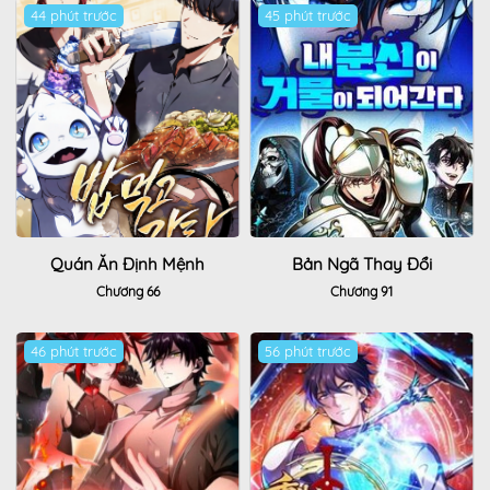
44 phút trước
Hot
45 phút trước
Hot
Quán Ăn Định Mệnh
Bản Ngã Thay Đổi
Chương 66
Chương 91
46 phút trước
Hot
56 phút trước