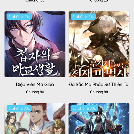
Chương 183
Chương 23
5 phút trước
Hot
7 phút trước
Hot
Điệp Viên Ma Giáo
Đa Sắc Ma Pháp Sư Thiên Tài
Chương 80
Chương 88
9 phút trước
Hot
25 phút trước
Hot