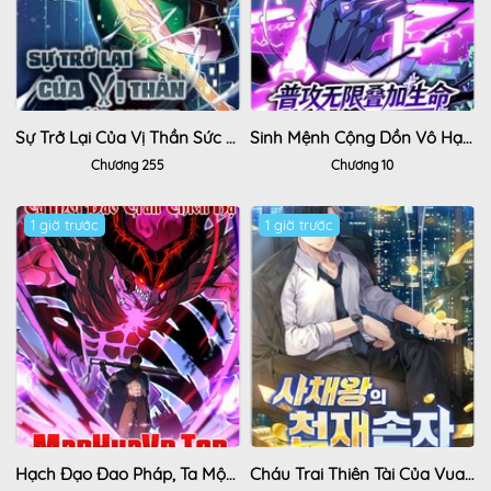
Sự Trở Lại Của Vị Thần Sức Mạnh
Sinh Mệnh Cộng Dồn Vô Hạn, Ta Một Tiễn Bắn Rơi Thần Linh
Chương 255
Chương 10
1 giờ trước
Hot
1 giờ trước
Hot
Hạch Đạo Đao Pháp, Ta Một Đao Trấn Thiên Hạ
Cháu Trai Thiên Tài Của Vua Cho Vay Nặng Lãi