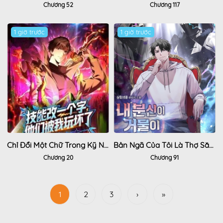
Chương 52
Chương 117
1 giờ trước
1 giờ trước
Chỉ Đổi Một Chữ Trong Kỹ Năng, Bọn Họ Bị Ta Chơi Chết
Bản Ngã Của Tôi Là Thợ Săn Dị Giới
Chương 20
Chương 91
1
2
3
›
»