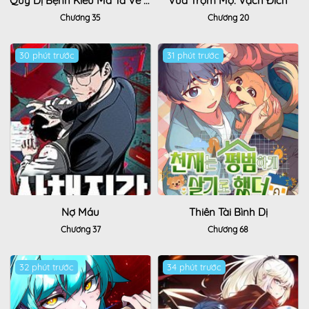
Quỷ Dị Bệnh Kiều Mà Ta Vẽ Thành Thật Rồi
Vua Trộm Mộ: Vạch Đích
Chương 35
Chương 20
30 phút trước
Hot
31 phút trước
Hot
Nợ Máu
Thiên Tài Bình Dị
Chương 37
Chương 68
32 phút trước
Hot
34 phút trước
Hot