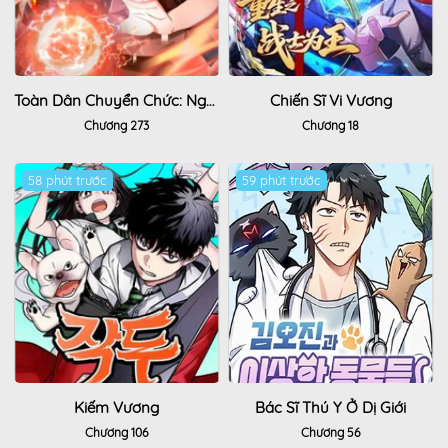
Toàn Dân Chuyển Chức: Ngự Long Sư Là Chức Nghiệp Yếu Nhất?
Chiến Sĩ Vi Vương
Chương 273
Chương 18
58 phút trước
Hot
59 phút trước
Hot
Kiếm Vương
Bác Sĩ Thú Y Ở Dị Giới
Chương 106
Chương 56