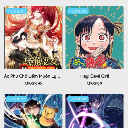
1 giờ trước
Hot
1 giờ trước
Ác Phụ Chó Liếm Muốn Ly Hôn
Hey! Devil Girl!
Chương 45
Chương 9
1 giờ trước
Hot
1 giờ trước