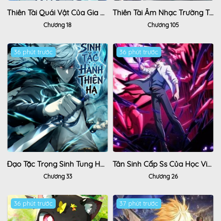
Thiên Tài Quái Vật Của Gia Tộc Tài Phiệt
Thiên Tài Âm Nhạc Trường Trung Học
Chương 18
Chương 105
36 phút trước
Hot
36 phút trước
Đạo Tặc Trọng Sinh Tung Hoành Thiên Hạ
Tân Sinh Cấp Ss Của Học Viện Pháp Thuật Siêu Cấp
Chương 33
Chương 26
36 phút trước
37 phút trước