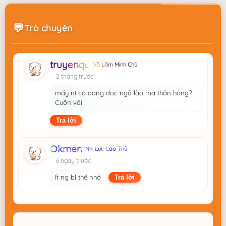
truyenqq
Võ Lâm Minh Chủ
2 tháng trước
Trò chuyện
kaka ad đổi domain nên vậy á
Trả lời
truyenqq
Võ Lâm Minh Chủ
2 tháng trước
mấy ní có đang đọc ngã lão ma thần hông?
Cuốn vãi
Trả lời
Okmen
Nhị Lưu Cao Thủ
6 ngày trước
Ít ng bl thế nhở
Trả lời