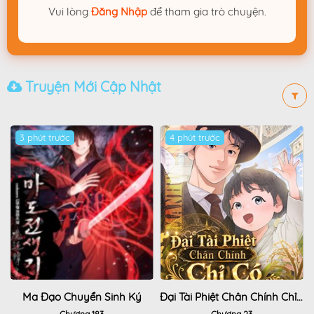
Vui lòng
Đăng Nhập
để tham gia trò chuyện.
Truyện Mới Cập Nhật
3 phút trước
Hot
4 phút trước
Ma Đạo Chuyển Sinh Ký
Đại Tài Phiệt Chân Chính Chỉ Có Mình Tôi