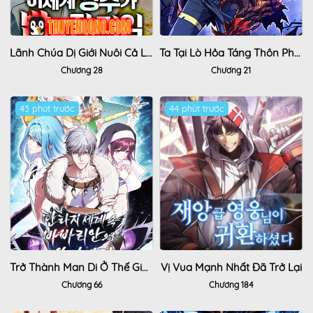
Lãnh Chúa Dị Giới Nuôi Cả Lục Địa Bằng Cơm Nhà Làm
Ta Tại Lò Hỏa Táng Thôn Phệ Thành Thần
Chương 28
Chương 21
43 phút trước
Hot
44 phút trước
Hot
Trở Thành Man Di Ở Thế Giới Fantasy
Vị Vua Mạnh Nhất Đã Trở Lại
Chương 66
Chương 184