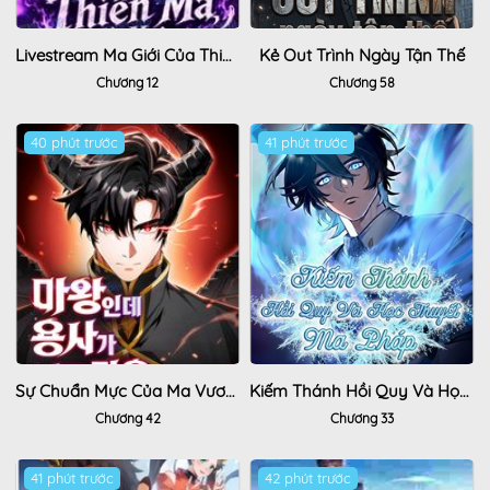
Livestream Ma Giới Của Thiên Ma Hồi Xuân
Kẻ Out Trình Ngày Tận Thế
Chương 12
Chương 58
40 phút trước
Hot
41 phút trước
Sự Chuẩn Mực Của Ma Vương
Kiếm Thánh Hồi Quy Và Học Thuyết Ma Pháp
Chương 42
Chương 33
41 phút trước
42 phút trước
Hot