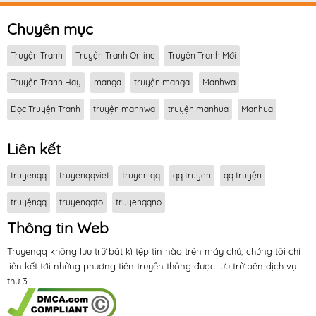
Chuyên mục
Truyện Tranh
Truyện Tranh Online
Truyện Tranh Mới
Truyện Tranh Hay
manga
truyện manga
Manhwa
Đọc Truyện Tranh
truyện manhwa
truyện manhua
Manhua
Liên kết
truyenqq
truyenqqviet
truyen qq
qq truyen
qq truyện
truyệnqq
truyenqqto
truyenqqno
Thông tin Web
Truyenqq không lưu trữ bất kì tệp tin nào trên máy chủ, chúng tôi chỉ
liên kết tới những phương tiện truyền thông được lưu trữ bên dịch vụ
thứ 3.