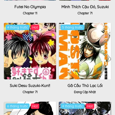
Futei No Olympia
Mình Thích Cậu Đó, Suzuki
Chapter 11
Chapter 71
4 tháng trước
Hot
5 tháng trước
Suki Desu Suzuki-Kun!!
Gã Cầu Thủ Lạc Lối
Chapter 71
Đang Cập Nhật
6 tháng trước
Hot
4 tháng trước
Hot