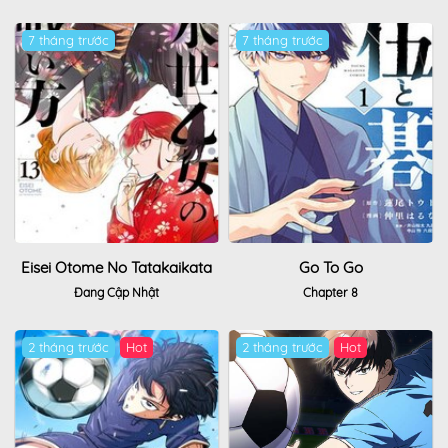
7 tháng trước
7 tháng trước
Eisei Otome No Tatakaikata
Go To Go
Đang Cập Nhật
Chapter 8
2 tháng trước
Hot
2 tháng trước
Hot