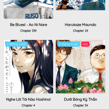
Be Blues! - Ao Ni Nare
Harukaze Maundo
Chapter 339
Chapter 29
7 tháng trước
5 tháng trước
Hot
Nghe Lời Tôi Nào Hoshino!
Dưới Bóng Kỳ Thần
Chapter 4
Chapter 34