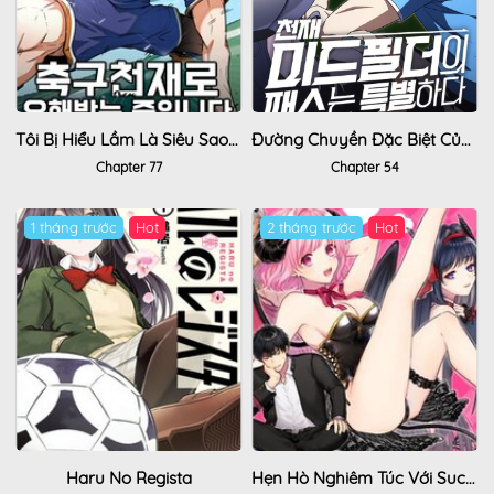
Tôi Bị Hiểu Lầm Là Siêu Sao Trên Sân Cỏ
Đường Chuyền Đặc Biệt Của Tiền Vệ Thiên Tài
Chapter 77
Chapter 54
1 tháng trước
Hot
2 tháng trước
Hot
Haru No Regista
Hẹn Hò Nghiêm Túc Với Succubus