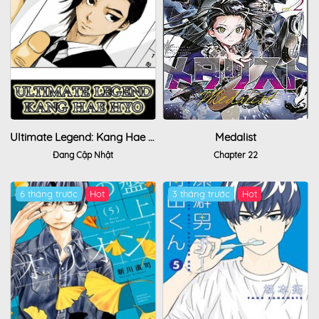
Ultimate Legend: Kang Hae Hyo
Medalist
Đang Cập Nhật
Chapter 22
6 tháng trước
Hot
3 tháng trước
Hot