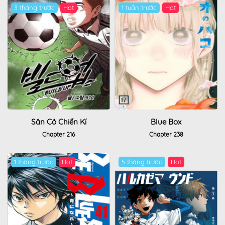
3 tháng trước
Hot
1 tuần trước
Hot
Sân Cỏ Chiến Kí
Blue Box
Chapter 216
Chapter 238
1 tháng trước
Hot
5 tháng trước
Hot