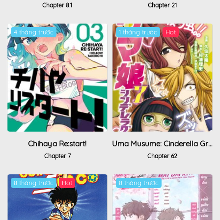
Chapter 8.1
Chapter 21
4 tháng trước
1 tháng trước
Hot
Chihaya Re:start!
Uma Musume: Cinderella Gray
Chapter 7
Chapter 62
8 tháng trước
Hot
8 tháng trước