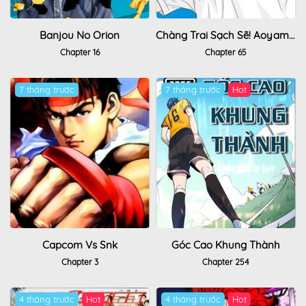
Banjou No Orion
Chàng Trai Sạch Sẽ! Aoyama-Kun
Chapter 16
Chapter 65
7 tháng trước
7 tháng trước
Hot
Capcom Vs Snk
Góc Cao Khung Thành
Chapter 3
Chapter 254
4 tháng trước
Hot
4 tháng trước
Hot