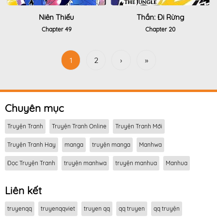
Niên Thiếu
Thần: Đi Rừng
Chapter 49
Chapter 20
1
2
›
»
Chuyên mục
Truyện Tranh
Truyện Tranh Online
Truyện Tranh Mới
Truyện Tranh Hay
manga
truyện manga
Manhwa
Đọc Truyện Tranh
truyện manhwa
truyện manhua
Manhua
Liên kết
truyenqq
truyenqqviet
truyen qq
qq truyen
qq truyện