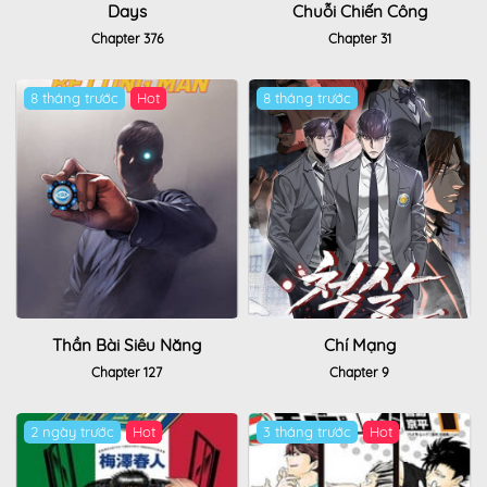
Days
Chuỗi Chiến Công
Chapter 376
Chapter 31
8 tháng trước
Hot
8 tháng trước
Thần Bài Siêu Năng
Chí Mạng
Chapter 127
Chapter 9
2 ngày trước
Hot
3 tháng trước
Hot