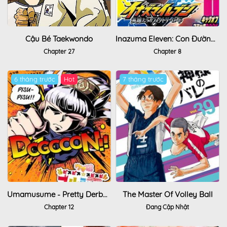
Cậu Bé Taekwondo
Inazuma Eleven: Con Đường Danh Vọng Của Các Anh Hùng!
Chapter 27
Chapter 8
6 tháng trước
Hot
7 tháng trước
Umamusume - Pretty Derby Pisupisu☆Supisupi - Golshi-Chan
The Master Of Volley Ball
Chapter 12
Đang Cập Nhật