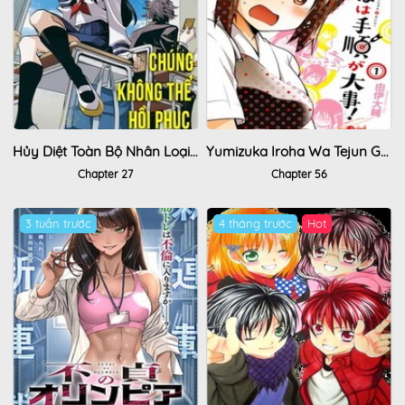
Hủy Diệt Toàn Bộ Nhân Loại. Chúng Không Thể Hồi Phục
Yumizuka Iroha Wa Tejun Ga Daiji
Chapter 27
Chapter 56
3 tuần trước
4 tháng trước
Hot