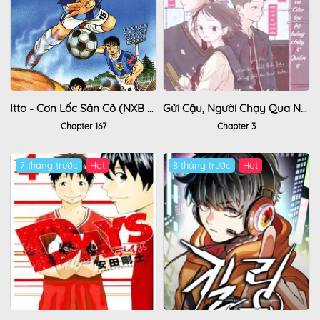
Itto - Cơn Lốc Sân Cỏ (NXB Kim Đồng)
Gửi Cậu, Người Chạy Qua Những Giấc Mơ Mùa Xuân
Chapter 167
Chapter 3
7 tháng trước
Hot
8 tháng trước
Hot