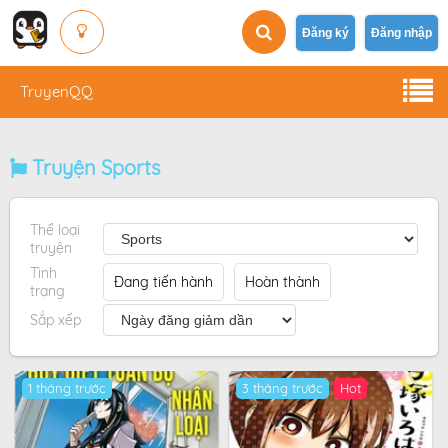
Đăng ký
Đăng nhập
TruyenQQ
Truyện Sports
Thể loại
truyện
Tình
Đang tiến hành
Hoàn thành
trạng
Sắp xếp
1 tháng trước
3 tháng trước
Hot