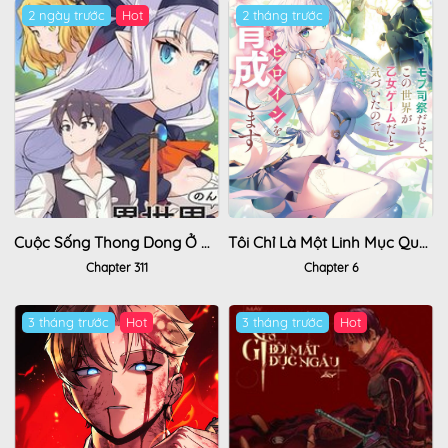
2 ngày trước
Hot
2 tháng trước
Cuộc Sống Thong Dong Ở Dị Thế Giới
Tôi Chỉ Là Một Linh Mục Quần Chúng, Nhưng Vì Nhận Ra Thế Giới Này Là Một Trò Chơi Otome Nên Tôi Sẽ Nuôi Dạy Nữ Chính.
Chapter 311
Chapter 6
3 tháng trước
Hot
3 tháng trước
Hot