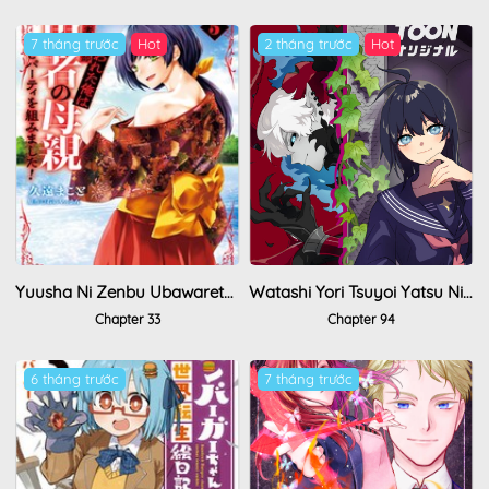
7 tháng trước
Hot
2 tháng trước
Hot
Yuusha Ni Zenbu Ubawareta Ore Wa Yuusha No Hahaoya To Party Wo Kumimashita!
Watashi Yori Tsuyoi Yatsu Ni Ai Ni Gendai Ni Iku
Chapter 33
Chapter 94
6 tháng trước
7 tháng trước