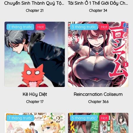
Chuyển Sinh Thành Quý Tộc Phản Diện Và Lười Biếng, Tôi Trở Thành Kẻ Mạnh Nhất Học Viện
Tái Sinh Ở 1 Thế Giới Đầy Chết Chóc
Chapter 21
Chapter 34
7 tháng trước
Hot
3 tháng trước
Hot
Kẻ Hủy Diệt
Reincarnation Coliseum
Chapter 17
Chapter 36.6
7 tháng trước
5 tháng trước
Hot