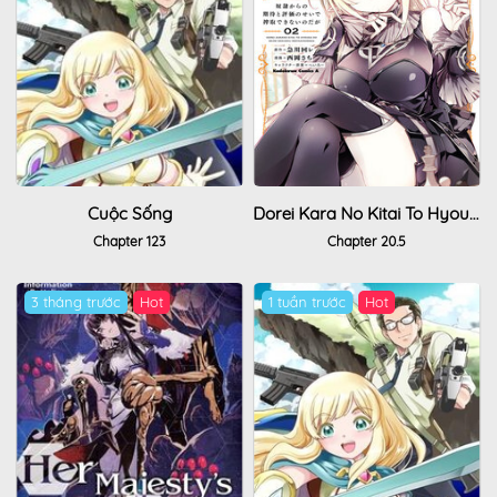
Cuộc Sống
Dorei Kara No Kitai To Hyouka No Sei De Sakushu Dekinai No Daga
Chapter 123
Chapter 20.5
3 tháng trước
Hot
1 tuần trước
Hot