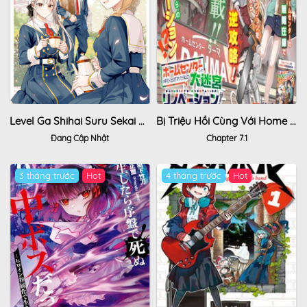
Level Ga Shihai Suru Sekai De
Bị Triệu Hồi Cùng Với Home Center, Tôi Bắt Tay Cải Tạo Đại Mê Cung!
Đang Cập Nhật
Chapter 7.1
3 tháng trước
Hot
4 tháng trước
Hot