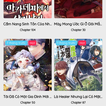
Cẩm Nang Sinh Tồn Của Nhân Vật Phụ Ở Học Viện
Mày Mong Ước Gì Ở Đôi Mắt Đục Ngầu Ấy
Chapter 104
Chapter 30
7 tháng trước
Hot
1 tháng trước
Hot
Tôi Đã Có Một Gia Đình Mới Mà Trước Đó Không Nằm Trong Kế Hoạch Nhận Nuôi.
Là Healer Nhưng Lại Có Mặt Trên Chiến Trường
Chapter 50
Chapter 87