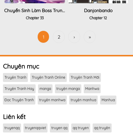
Chuyển Sinh Làm Boss Trung Cấp
Danjonbando
Chapter 33
Chapter 12
1
2
›
»
Chuyên mục
Truyện Tranh
Truyện Tranh Online
Truyện Tranh Mới
Truyện Tranh Hay
manga
truyện manga
Manhwa
Đọc Truyện Tranh
truyện manhwa
truyện manhua
Manhua
Liên kết
truyenqq
truyenqqviet
truyen qq
qq truyen
qq truyện