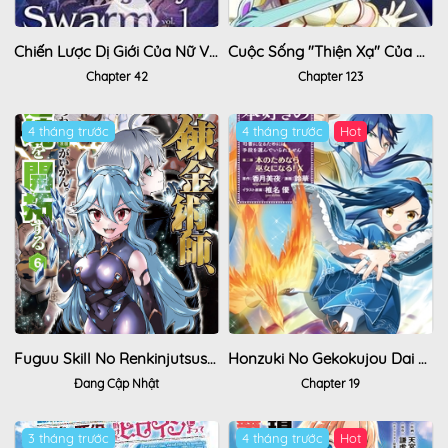
Chiến Lược Dị Giới Của Nữ Vương Swarm
Cuộc Sống "Thiện Xạ" Của Ông Chú Được Triệu Hồi Sang Dị Giới
Chapter 42
Chapter 123
4 tháng trước
4 tháng trước
Hot
Fuguu Skill No Renkinjutsushi, Henkyou O Kaitaku Suru
Honzuki No Gekokujou Dai 2-Bu: Hon No Tamenara Miko Ni Naru!
Đang Cập Nhật
Chapter 19
3 tháng trước
4 tháng trước
Hot