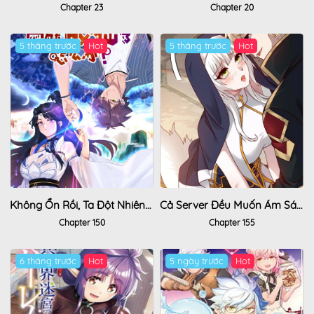
Chapter 23
Chapter 20
5 tháng trước
Hot
5 tháng trước
Hot
Không Ổn Rồi, Ta Đột Nhiên Vô Địch
Cả Server Đều Muốn Ám Sát Ta
Chapter 150
Chapter 155
6 tháng trước
Hot
5 ngày trước
Hot