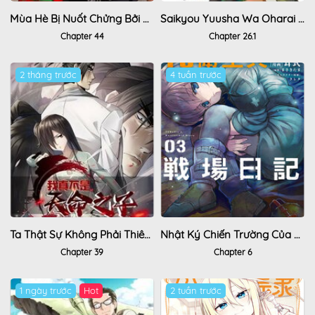
Mùa Hè Bị Nuốt Chửng Bởi Bóng Tối
Saikyou Yuusha Wa Oharai Hako: Maou Ni Nattara Zutto Ore No Musou Return
Chapter 44
Chapter 26.1
2 tháng trước
4 tuần trước
Ta Thật Sự Không Phải Thiên Mệnh Chi Tử
Nhật Ký Chiến Trường Của Quân Y Bị Hoán Đổi Giới Tính
Chapter 39
Chapter 6
1 ngày trước
Hot
2 tuần trước