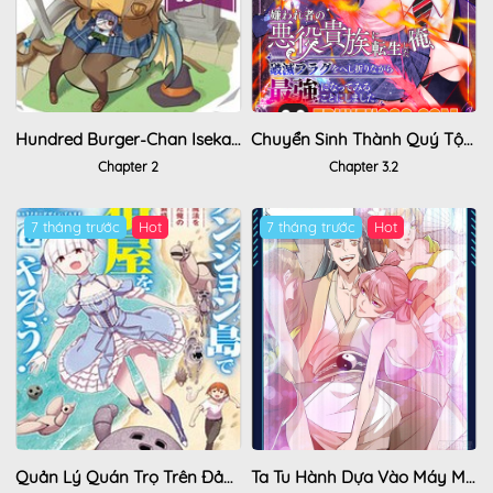
Hundred Burger-Chan Isekai Tensei Enikki
Chuyển Sinh Thành Quý Tộc Phản Diện Bị Ghét Bỏ, Tôi Quyết Định Vừa Bẻ Gãy Cờ Tử Vừa Trở Thành Kẻ Mạnh Nhất
Chapter 2
Chapter 3.2
7 tháng trước
Hot
7 tháng trước
Hot
Quản Lý Quán Trọ Trên Đảo Dungeon!
Ta Tu Hành Dựa Vào Máy Mô Phỏng Nhân Sinh