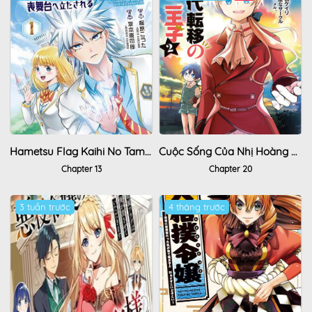
Hametsu Flag Kaihi No Tame Yamaoku E Hikikomotteita Saikyou No Akuyaku Wa, Tasuketa Heroine Ni Yotte Omotebutai E Tatasareru
Cuộc Sống Của Nhị Hoàng Tử Bị Dịch Chuyển Đến Thế Giới Hiện Đại
Chapter 13
Chapter 20
3 tuần trước
4 tháng trước