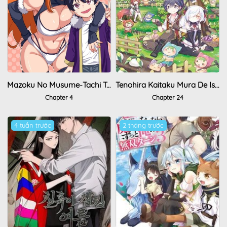
Mazoku No Musume-Tachi To Okuru Midareta Isekai Seikatsu
Tenohira Kaitaku Mura De Isekai Kenkokuki: Fueteku Yome-Tachi To Nonbiri Mujintou Life
Chapter 4
Chapter 24
4 tuần trước
2 tháng trước