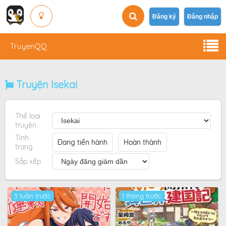
Đăng ký
Đăng nhập
TruyenQQ
Truyện Isekai
Thể loại
truyện
Tình
Đang tiến hành
Hoàn thành
trạng
Sắp xếp
3 tuần trước
1 tháng trước