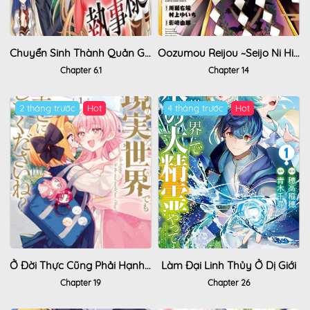
Chuyển Sinh Thành Quản Gia Học Việc
Oozumou Reijou ~Seijo Ni Hirateuchi Wo Kuratta Shunkan Sumou Budatta Zense Wo Omoidashita Akuyaku Reijou No Watashi Wa Sute Neko Ouji Ni Chanko Wo Furumaitai Haadosukoidosukoi~
Chapter 6.1
Chapter 14
2 tháng trước
Hot
4 tháng trước
Hot
Ở Đời Thực Cũng Phải Hạnh Phúc Nhé!
Làm Đại Linh Thủy Ở Dị Giới
Chapter 19
Chapter 26