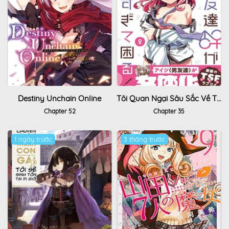
Destiny Unchain Online
Tôi Quan Ngại Sâu Sắc Về Thằng Bạn Thời Thơ Ấu Của Tôi!
Chapter 52
Chapter 35
1 ngày trước
3 tháng trước