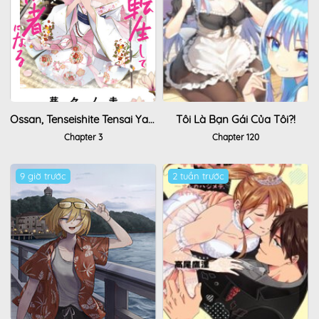
Ossan, Tenseishite Tensai Yakusha Ni Naru
Tôi Là Bạn Gái Của Tôi?!
Chapter 3
Chapter 120
9 giờ trước
2 tuần trước