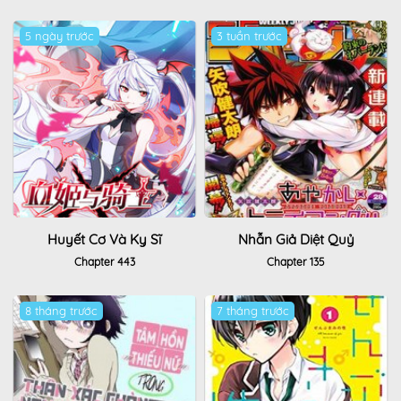
5 ngày trước
3 tuần trước
Huyết Cơ Và Kỵ Sĩ
Nhẫn Giả Diệt Quỷ
Chapter 443
Chapter 135
8 tháng trước
7 tháng trước