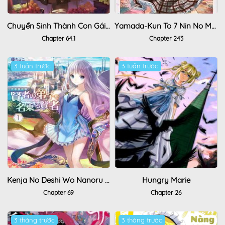
Chuyển Sinh Thành Con Gái, Tôi Sẽ Sinh Tồn Tại Dị Giới
Yamada-Kun To 7 Nin No Majo
Chapter 64.1
Chapter 243
3 tuần trước
3 tuần trước
Kenja No Deshi Wo Nanoru Kenja Isekai!
Hungry Marie
Chapter 69
Chapter 26
3 tháng trước
3 tháng trước