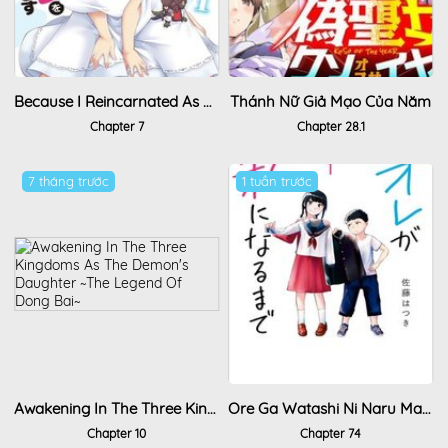
Because I Reincarnated As A Succubus, Ill Squeeze Out Milk(Dot)
Thánh Nữ Giả Mạo Của Năm
Chapter 7
Chapter 28.1
7 tháng trước
1 tuần trước
Awakening In The Three Kingdoms As The Demon's Daughter ~The Legend Of Dong Bai~
Ore Ga Watashi Ni Naru Made
Chapter 10
Chapter 74