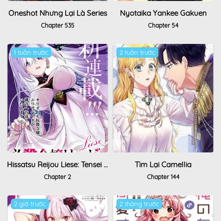
Oneshot Nhưng Lại Là Series
Nyotaika Yankee Gakuen
Chapter 535
Chapter 54
1 tuần trước
2 tuần trước
Hissatsu Reijou Liese: Tensei Shita Saikyou No Koroshiya Wa, Yami O Matou Akuyaku Reijou To Naru
Tìm Lại Camellia
Chapter 2
Chapter 144
2 giờ trước
2 tháng trước