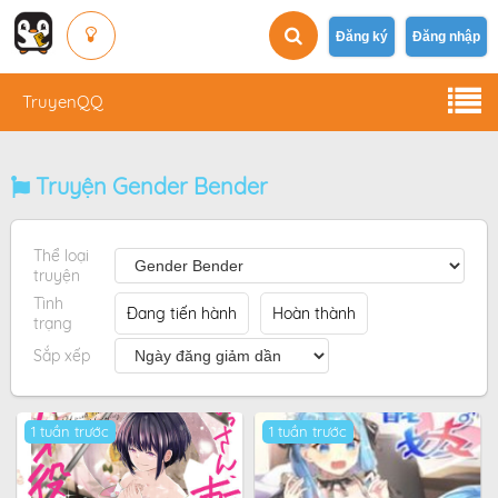
Đăng ký
Đăng nhập
TruyenQQ
Truyện Gender Bender
Thể loại
truyện
Tình
Đang tiến hành
Hoàn thành
trạng
Sắp xếp
1 tuần trước
1 tuần trước