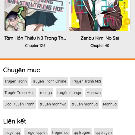
Tâm Hồn Thiếu Nữ Trong Thân Xác Chàng Nam Sinh Trung Học
Zenbu Kimi No Sei
Chapter 12.5
Chapter 40
Chuyên mục
Truyện Tranh
Truyện Tranh Online
Truyện Tranh Mới
Truyện Tranh Hay
manga
truyện manga
Manhwa
Đọc Truyện Tranh
truyện manhwa
truyện manhua
Manhua
Liên kết
truyenqq
truyenqqviet
truyen qq
qq truyen
qq truyện