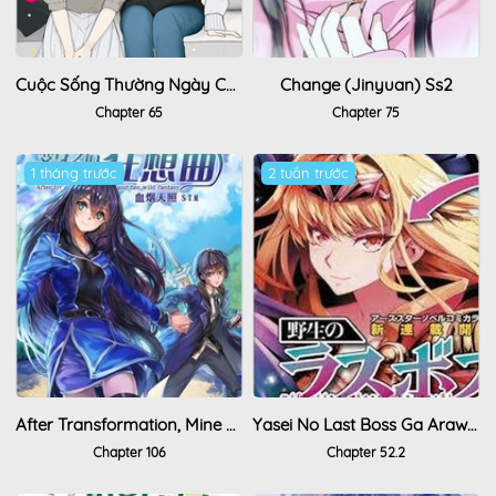
Cuộc Sống Thường Ngày Của Một Cặp Đôi Mà Người Bạn Trai Bị Biến Thành Con Gái
Change (Jinyuan) Ss2
Chapter 65
Chapter 75
1 tháng trước
2 tuần trước
After Transformation, Mine And Her Wild Fantasy
Yasei No Last Boss Ga Arawareta
Chapter 106
Chapter 52.2