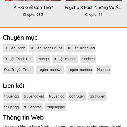
Ai Đã Giết Con Thỏ?
Psycho X Past: Những Vụ Án Giết Người Kỳ Quái
Chapter 28.2
Chapter 55
Chuyên mục
Truyện Tranh
Truyện Tranh Online
Truyện Tranh Mới
Truyện Tranh Hay
manga
truyện manga
Manhwa
Đọc Truyện Tranh
truyện manhwa
truyện manhua
Manhua
Liên kết
truyenqq
truyenqqviet
truyen qq
qq truyen
qq truyện
truyệnqq
truyenqqto
truyenqqno
Thông tin Web
Truyenqq không lưu trữ bất kì tệp tin nào trên máy chủ, chúng tôi chỉ