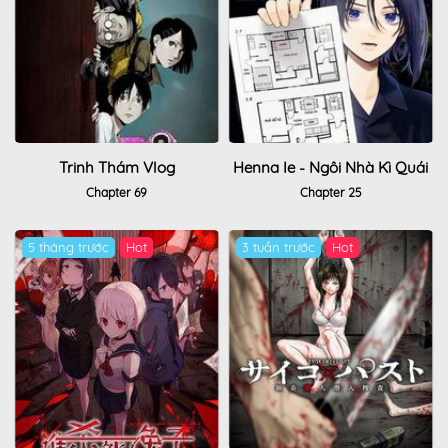
Trinh Thám Vlog
Henna Ie - Ngôi Nhà Kì Quái
Chapter 69
Chapter 25
5 tháng trước
Hot
3 tuần trước
Hot