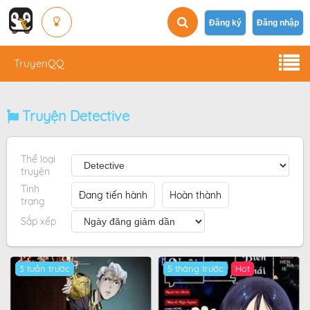
Đăng ký
Đăng nhập
TruyenQQ
Truyện Detective
Thể loại
truyện
Tình
Đang tiến hành
Hoàn thành
trạng
Sắp xếp
3 tuần trước
5 tháng trước
Hot