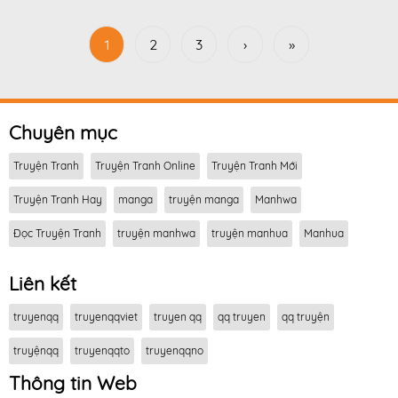
1
2
3
›
»
Chuyên mục
Truyện Tranh
Truyện Tranh Online
Truyện Tranh Mới
Truyện Tranh Hay
manga
truyện manga
Manhwa
Đọc Truyện Tranh
truyện manhwa
truyện manhua
Manhua
Liên kết
truyenqq
truyenqqviet
truyen qq
qq truyen
qq truyện
truyệnqq
truyenqqto
truyenqqno
Thông tin Web