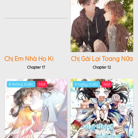
Chị Em Nhà Họ Ki
Chị Gái Lại Toang Nữa
Rồi
Chapter 17
Chapter 12
8 tháng trước
Hot
4 ngày trước
Hot