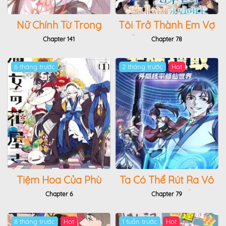
Nữ Chính Từ Trong
Tôi Trở Thành Em Vợ
Sách Chạy Ra Ngoài
Út Của Các Nam
Chapter 141
Chapter 78
Rồi Phải Làm Sao Đây
Chính Trong Tiểu
6 tháng trước
2 tháng trước
Hot
Thuyết Harem Ngược
U Ám
Tiệm Hoa Của Phù
Ta Có Thể Rút Ra Vô
Thủy
Hạn Vật Phẩm
Chapter 6
Chapter 79
8 tháng trước
Hot
1 tuần trước
Hot