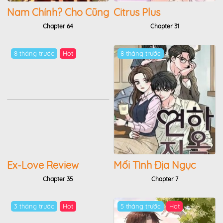
Nam Chính? Cho Cũng
Citrus Plus
Không Thèm!
Chapter 64
Chapter 31
8 tháng trước
Hot
8 tháng trước
Ex-Love Review
Mối Tình Địa Ngục
Chapter 35
Chapter 7
3 tháng trước
Hot
5 tháng trước
Hot