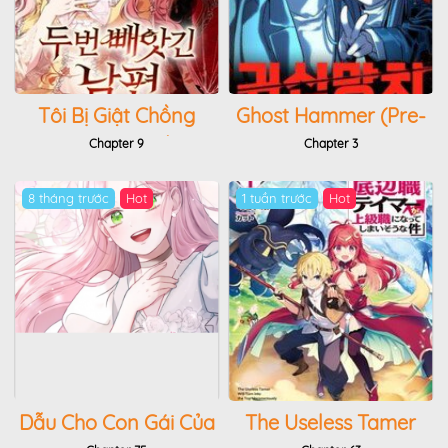
Tôi Bị Giật Chồng
Ghost Hammer (Pre-
Những Hai Lần
Serialization)
Chapter 9
Chapter 3
8 tháng trước
Hot
1 tuần trước
Hot
Dẫu Cho Con Gái Của
The Useless Tamer