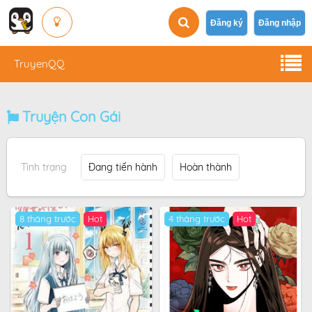
Đăng ký
Đăng nhập
TruyenQQ
Truyện Con Gái
Tình trạng
Đang tiến hành
Hoàn thành
8 tháng trước
Hot
4 tháng trước
Hot