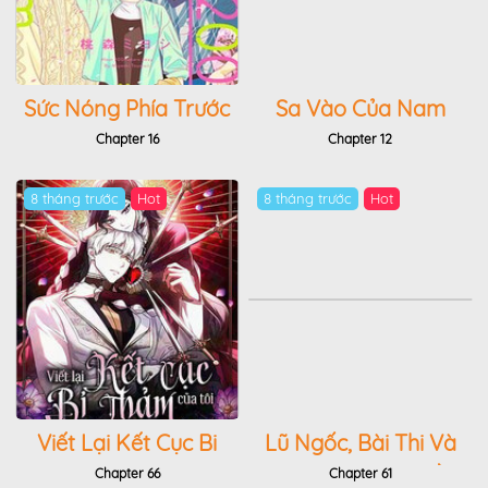
Sức Nóng Phía Trước
Sa Vào Của Nam
200M
Chính Dịu Dàng
Chapter 16
Chapter 12
Nhưng Chiếm Hữu
8 tháng trước
Hot
8 tháng trước
Hot
Viết Lại Kết Cục Bi
Lũ Ngốc, Bài Thi Và
Thảm Của Tôi
Linh Thú Triệu Hồi
Chapter 66
Chapter 61