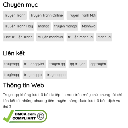
Chuyên mục
Truyện Tranh
Truyện Tranh Online
Truyện Tranh Mới
Truyện Tranh Hay
manga
truyện manga
Manhwa
Đọc Truyện Tranh
truyện manhwa
truyện manhua
Manhua
Liên kết
truyenqq
truyenqqviet
truyen qq
qq truyen
qq truyện
truyệnqq
truyenqqto
truyenqqno
Thông tin Web
Truyenqq không lưu trữ bất kì tệp tin nào trên máy chủ, chúng tôi chỉ
liên kết tới những phương tiện truyền thông được lưu trữ bên dịch vụ
thứ 3.