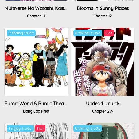
Multiverse No Watashi, Koishite Ii Desu Ka
Blooms In Sunny Places
Chapter 14
Chapter 12
7 tháng trước
6 tháng trước
Rumic World & Rumic Theater
Undead Unluck
Đang Cập Nhật
Chapter 239
1 ngày trước
8 tháng trước