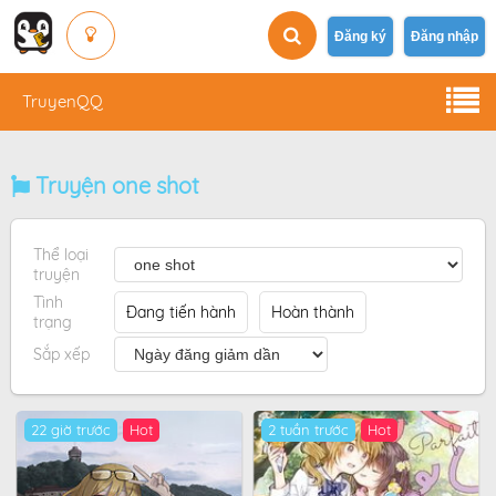
Đăng ký
Đăng nhập
TruyenQQ
Truyện one shot
Thể loại
truyện
Tình
Đang tiến hành
Hoàn thành
trạng
Sắp xếp
22 giờ trước
2 tuần trước