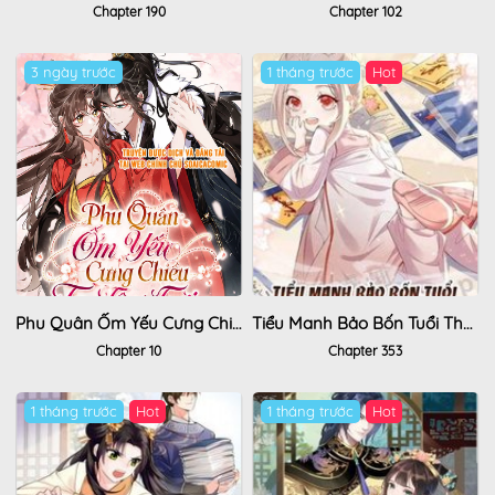
Chapter 190
Chapter 102
3 ngày trước
1 tháng trước
Hot
Phu Quân Ốm Yếu Cưng Chiều Ta Tận Trời
Tiểu Manh Bảo Bốn Tuổi Theo Sư Phụ Xuống Núi
Chapter 10
Chapter 353
1 tháng trước
Hot
1 tháng trước
Hot