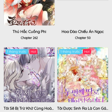
Thú Hắc Cuồng Phi
Hoa Đào Chiếu Án Ngọc
Chapter 262
Chapter 50
1 tháng trước
Hot
1 tháng trước
Hot
Tôi Sẽ Bị Trừ Khử Cùng Hoàng Đế
Tôi Được Sinh Ra Là Con Gái Thứ Hai