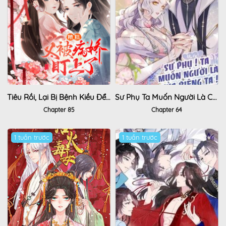
Tiêu Rồi, Lại Bị Bệnh Kiều Để Mắt Đến!
Sư Phụ Ta Muốn Người Là Của Riêng Ta
Chapter 85
Chapter 64
1 tuần trước
1 tuần trước