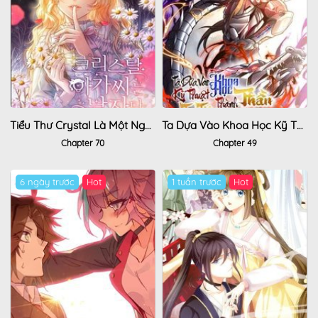
Tiểu Thư Crystal Là Một Người Đàn Ông
Ta Dựa Vào Khoa Học Kỹ Thuật Tu Tiên Thành Thần
Chapter 70
Chapter 49
6 ngày trước
Hot
1 tuần trước
Hot