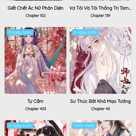
Giết Chết Ác Nữ Phản Diện
Vợ Tôi Và Tôi Thống Trị Tam Giới
Chapter 102
Chapter 139
2 ngày trước
3 ngày trước
Tự Cẩm
Sư Thúc Bất Khả Mạo Tướng
Chapter 403
Chapter 40
6 ngày trước
1 tuần trước