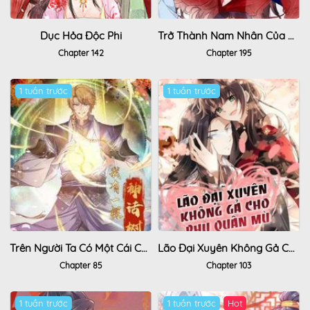
Dục Hỏa Độc Phi
Trở Thành Nam Nhân Của Vương
Chapter 142
Chapter 195
1 tuần trước
1 tuần trước
Trên Người Ta Có Một Cái Cây Thần Thoại
Lão Đại Xuyên Không Gả Cho Phu Quân Mù
Chapter 85
Chapter 103
1 tuần trước
1 tuần trước
Hot