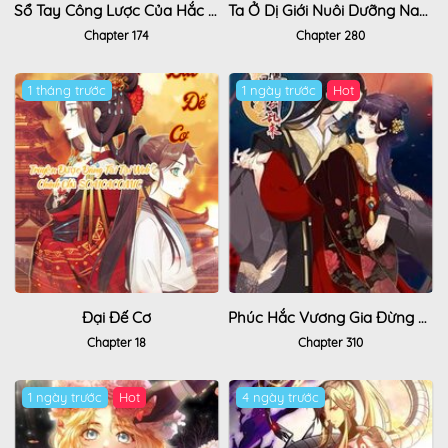
Sổ Tay Công Lược Của Hắc Liên Hoa
Ta Ở Dị Giới Nuôi Dưỡng Nam Thần: Thần Y Cửu Tiểu Thư
Chapter 174
Chapter 280
1 tháng trước
1 ngày trước
Hot
Đại Đế Cơ
Phúc Hắc Vương Gia Đừng Làm Loạn
Chapter 18
Chapter 310
1 ngày trước
Hot
4 ngày trước