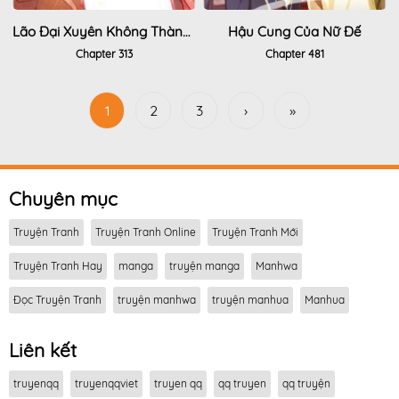
Lão Đại Xuyên Không Thành Tiên Nữ
Hậu Cung Của Nữ Đế
Chapter 313
Chapter 481
1
2
3
›
»
Chuyên mục
Truyện Tranh
Truyện Tranh Online
Truyện Tranh Mới
Truyện Tranh Hay
manga
truyện manga
Manhwa
Đọc Truyện Tranh
truyện manhwa
truyện manhua
Manhua
Liên kết
truyenqq
truyenqqviet
truyen qq
qq truyen
qq truyện