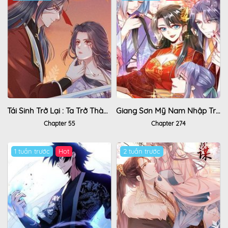
Tái Sinh Trở Lại : Ta Trở Thành Độc Y Thái Tử Phi
Giang Sơn Mỹ Nam Nhập Trướng Ta
Chapter 55
Chapter 274
1 tuần trước
Hot
2 tuần trước