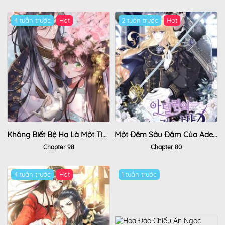
4 tuần trước
Hot
2 tuần trước
Hot
Không Biết Bệ Hạ Là Một Tiểu Cô Nương
Một Đêm Sâu Đậm Của Adeline
Chapter 98
Chapter 80
4 tuần trước
Hot
1 tuần trước