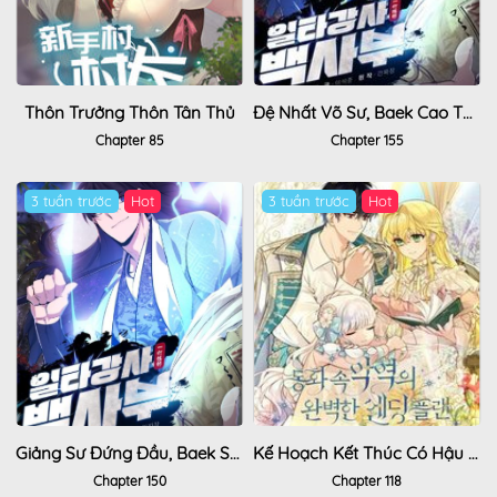
Thôn Trưởng Thôn Tân Thủ
Đệ Nhất Võ Sư, Baek Cao Thủ
Chapter 85
Chapter 155
3 tuần trước
Hot
3 tuần trước
Hot
Giảng Sư Đứng Đầu, Baek Sư Phụ
Kế Hoạch Kết Thúc Có Hậu Cho Nhân Vật Phản Diện
Chapter 150
Chapter 118