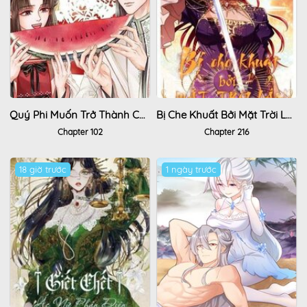
Quý Phi Muốn Trở Thành Con Cá Mặn Mòi
Bị Che Khuất Bởi Mặt Trời Lặn
Chapter 102
Chapter 216
18 giờ trước
1 ngày trước