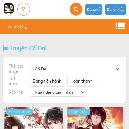
Đăng ký
Đăng nhập
TruyenQQ
Truyện Cổ Đại
Thể loại
truyện
Tình
Đang tiến hành
Hoàn thành
trạng
Sắp xếp
34 phút trước
2 giờ trước