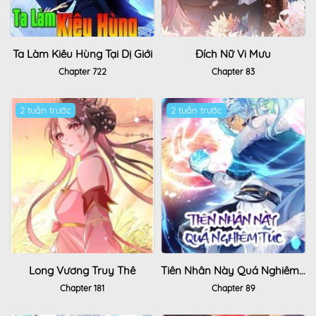
Ta Làm Kiêu Hùng Tại Dị Giới
Đích Nữ Vi Mưu
Chapter 722
Chapter 83
2 tuần trước
2 tuần trước
Long Vương Truy Thê
Tiên Nhân Này Quá Nghiêm Túc
Chapter 181
Chapter 89