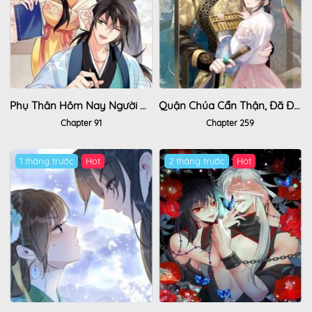
Phụ Thân Hôm Nay Người Đọc Sách Chưa?
Quận Chúa Cẩn Thận, Đã Định Rồi Khó Đổi Lắm!
Chapter 91
Chapter 259
1 tháng trước
Hot
2 tháng trước
Hot