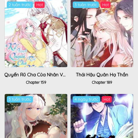
2 tuần trước
Hot
3 tuần trước
Hot
Quyến Rũ Cha Của Nhân Vật Phản Diện
Thái Hậu Quân Hạ Thần
Chapter 159
Chapter 189
3 tuần trước
4 ngày trước
Hot