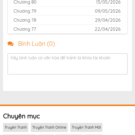
Chương 80
13/05/2026
Chương 79
09/05/2026
Chương 78
29/04/2026
Chương 77
22/04/2026
Chương 76
22/04/2026
Bình Luận (
0
)
Chương 75
22/04/2026
Chương 74
22/04/2026
hãy bình luận có văn hóa để tránh bị khóa tài khoản
Chương 73
22/04/2026
Chương 72
22/04/2026
Chương 71
22/04/2026
Chương 70
22/04/2026
Chương 69
25/02/2026
Chương 68
25/02/2026
Chuyên mục
Chương 67
14/02/2026
Truyện Tranh
Truyện Tranh Online
Truyện Tranh Mới
Chương 66
03/02/2026