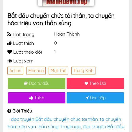
Bắt đầu chuyển chức tài thần, ta chuyển
hóa triệu vạn thần sủng
Tình trạng
Hoàn Thành
Lượt thích
0
Lượt theo dõi
1
Lượt xem
Action
Manhua
Mạt Thế
Trùng Sinh
Đọc từ đầu
Theo Dõi
Thích
Đọc tiếp
Giới Thiệu
đọc truyện Bắt đầu chuyển chức tài thần, ta chuyển
hóa triệu vạn thần sủng Truyenqq
,
đọc truyện Bắt đầu