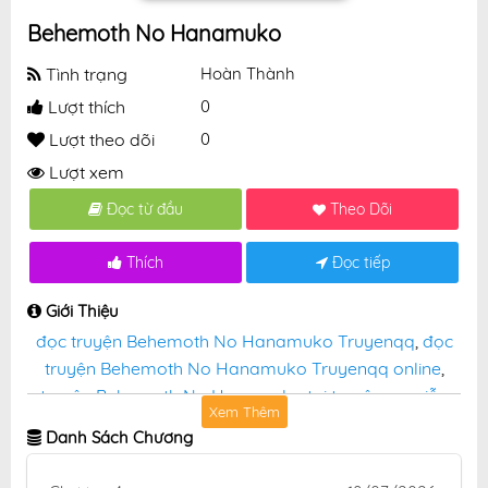
Behemoth No Hanamuko
Tình trạng
Hoàn Thành
Lượt thích
0
Lượt theo dõi
0
Lượt xem
Đọc từ đầu
Theo Dõi
Thích
Đọc tiếp
Giới Thiệu
đọc truyện Behemoth No Hanamuko Truyenqq
,
đọc
truyện Behemoth No Hanamuko Truyenqq online
,
truyện Behemoth No Hanamuko tại truyệnqq miễn
Xem Thêm
phí
Danh Sách Chương