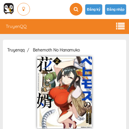
Đăng ký
Đăng nhập
TruyenQQ
Truyenqq
Behemoth No Hanamuko