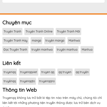
Chuyên mục
Truyện Tranh
Truyện Tranh Online
Truyện Tranh Mới
Truyện Tranh Hay
manga
truyện manga
Manhwa
Đọc Truyện Tranh
truyện manhwa
truyện manhua
Manhua
Liên kết
truyenqq
truyenqqviet
truyen qq
qq truyen
qq truyện
truyệnqq
truyenqqto
truyenqqno
Thông tin Web
Truyenqq không lưu trữ bất kì tệp tin nào trên máy chủ, chúng tôi chỉ
liên kết tới những phương tiện truyền thông được lưu trữ bên dịch vụ