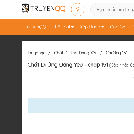
TruyenQQ
Thể Loại
Xếp Hạng
Con Gái
Truyenqq
Chất Dị Ứng Đáng Yêu
Chương 151
Chất Dị Ứng Đáng Yêu
- chap 151
(Cập nhật lúc