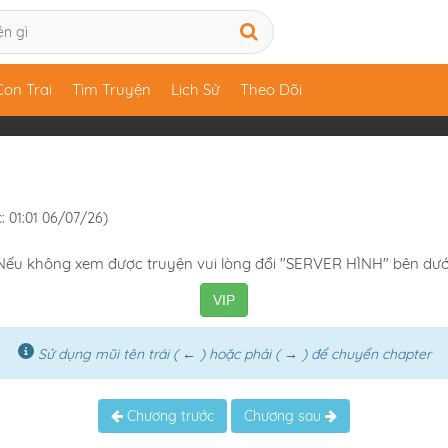
Con Trai
Tìm Truyện
Lịch Sử
Theo Dõi
: 01:01 06/07/26)
Nếu không xem được truyện vui lòng đổi "SERVER HÌNH" bên dướ
VIP
Sử dụng mũi tên trái ( ← ) hoặc phải ( → ) để chuyển chapter
Chương trước
Chương sau