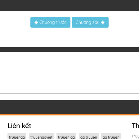
Chương trước
Chương sau
Liên kết
Th
Tru
truyenqq
truyenqqviet
truyen qq
qq truyen
qq truyện