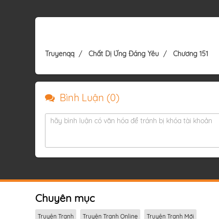
Truyenqq
Chất Dị Ứng Đáng Yêu
Chương 151
Bình Luận (
0
)
hãy bình luận có văn hóa để tránh bị khóa tài khoản
Chuyên mục
Truyện Tranh
Truyện Tranh Online
Truyện Tranh Mới