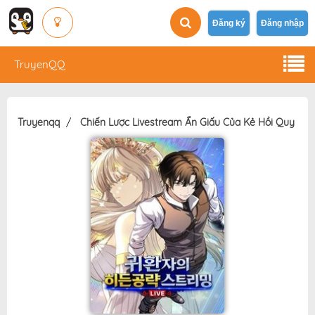
Đăng ký
Đăng nhập
TruyenQQ
Truyenqq
Chiến Lược Livestream Ẩn Giấu Của Kẻ Hồi Quy