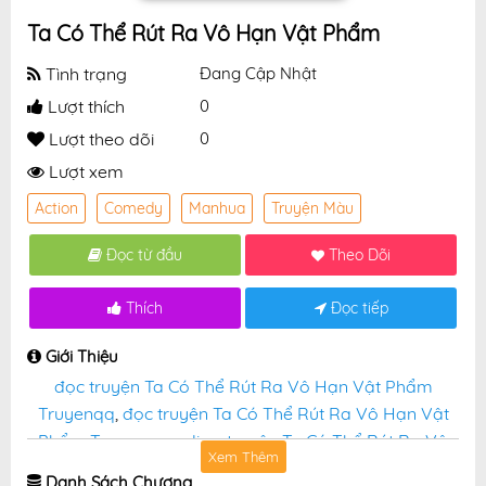
Ta Có Thể Rút Ra Vô Hạn Vật Phẩm
Tình trạng
Đang Cập Nhật
Lượt thích
0
Lượt theo dõi
0
Lượt xem
Action
Comedy
Manhua
Truyện Màu
Đọc từ đầu
Theo Dõi
Thích
Đọc tiếp
Giới Thiệu
đọc truyện Ta Có Thể Rút Ra Vô Hạn Vật Phẩm
Truyenqq
,
đọc truyện Ta Có Thể Rút Ra Vô Hạn Vật
Phẩm Truyenqq online
,
truyện Ta Có Thể Rút Ra Vô
Xem Thêm
Hạn Vật Phẩm tại truyệnqq miễn phí
Danh Sách Chương