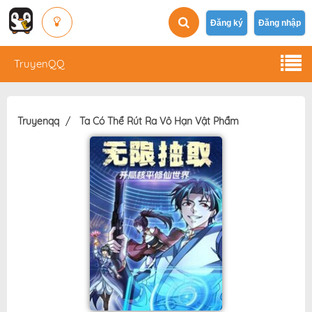
Đăng ký
Đăng nhập
TruyenQQ
Truyenqq
Ta Có Thể Rút Ra Vô Hạn Vật Phẩm