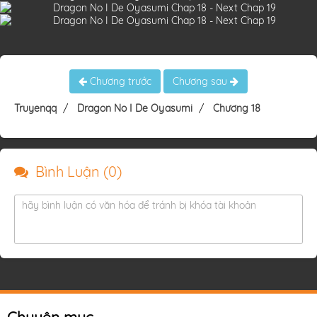
Chương trước
Chương sau
Truyenqq
Dragon No I De Oyasumi
Chương 18
Bình Luận (
0
)
hãy bình luận có văn hóa để tránh bị khóa tài khoản