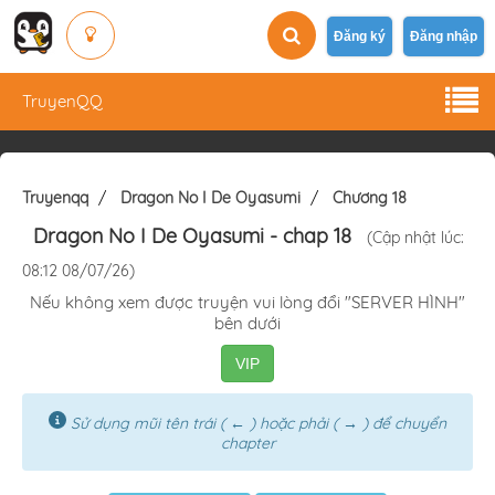
Đăng ký
Đăng nhập
TruyenQQ
Truyenqq
Dragon No I De Oyasumi
Chương 18
Dragon No I De Oyasumi
- chap 18
(Cập nhật lúc:
08:12 08/07/26)
Nếu không xem được truyện vui lòng đổi "SERVER HÌNH"
bên dưới
VIP
Sử dụng mũi tên trái ( ← ) hoặc phải ( → ) để chuyển
chapter