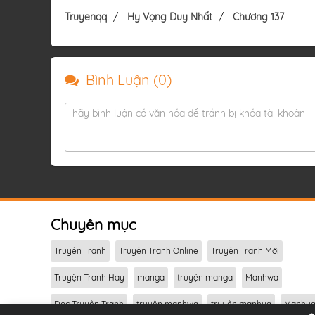
Truyenqq
Hy Vọng Duy Nhất
Chương 137
Bình Luận (
0
)
hãy bình luận có văn hóa để tránh bị khóa tài khoản
Chuyên mục
Truyện Tranh
Truyện Tranh Online
Truyện Tranh Mới
Truyện Tranh Hay
manga
truyện manga
Manhwa
Đọc Truyện Tranh
truyện manhwa
truyện manhua
Manhu