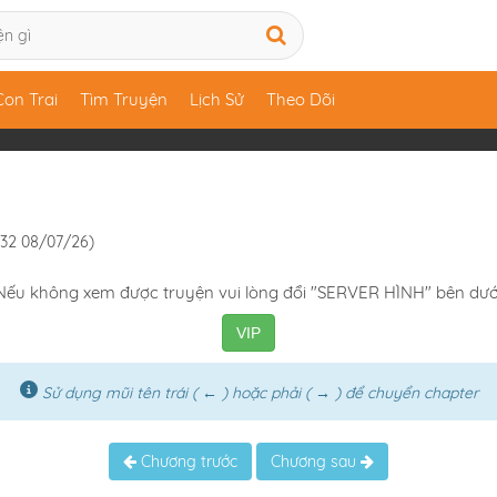
Con Trai
Tìm Truyện
Lịch Sử
Theo Dõi
7:32 08/07/26)
Nếu không xem được truyện vui lòng đổi "SERVER HÌNH" bên dướ
VIP
Sử dụng mũi tên trái ( ← ) hoặc phải ( → ) để chuyển chapter
Chương trước
Chương sau