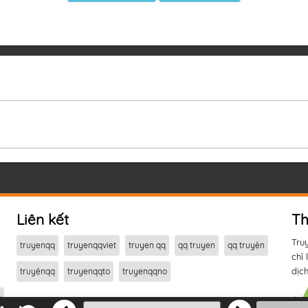
Liên kết
Th
Tru
truyenqq
truyenqqviet
truyen qq
qq truyen
qq truyện
chỉ 
dịch
truyệnqq
truyenqqto
truyenqqno
a