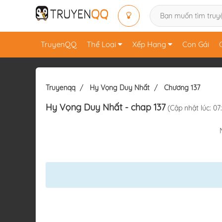
TruyenQQ
Thể Loại
Xếp Hạng
Con Gái
Truyenqq
Hy Vọng Duy Nhất
Chương 137
Hy Vọng Duy Nhất
- chap 137
(Cập nhật lúc: 0