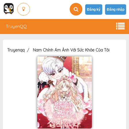
Đăng ký
Đăng nhập
TruyenQQ
Truyenqq
Nam Chính Ám Ảnh Với Sức Khỏe Của Tôi