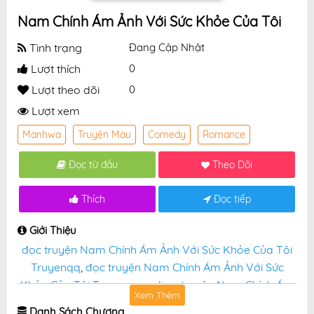
Nam Chính Ám Ảnh Với Sức Khỏe Của Tôi
Tình trạng
Đang Cập Nhật
Lượt thích
0
Lượt theo dõi
0
Lượt xem
Manhwa
Truyện Màu
Comedy
Romance
Đọc từ đầu
Theo Dõi
Thích
Đọc tiếp
Giới Thiệu
đọc truyện Nam Chính Ám Ảnh Với Sức Khỏe Của Tôi
Truyenqq
,
đọc truyện Nam Chính Ám Ảnh Với Sức
Khỏe Của Tôi Truyenqq online
,
truyện Nam Chính Ám
Xem Thêm
Ảnh Với Sức Khỏe Của Tôi tại truyệnqq miễn phí
Danh Sách Chương