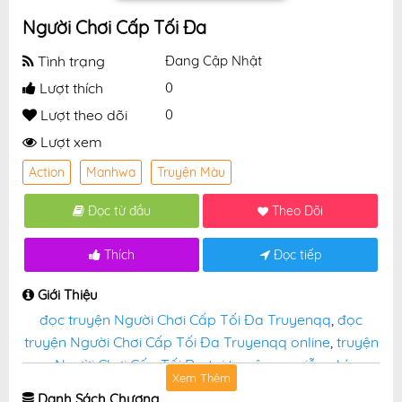
Người Chơi Cấp Tối Đa
Tình trạng
Đang Cập Nhật
Lượt thích
0
Lượt theo dõi
0
Lượt xem
Action
Manhwa
Truyện Màu
Đọc từ đầu
Theo Dõi
Thích
Đọc tiếp
Giới Thiệu
đọc truyện Người Chơi Cấp Tối Đa Truyenqq
,
đọc
truyện Người Chơi Cấp Tối Đa Truyenqq online
,
truyện
Người Chơi Cấp Tối Đa tại truyệnqq miễn phí
Xem Thêm
Danh Sách Chương