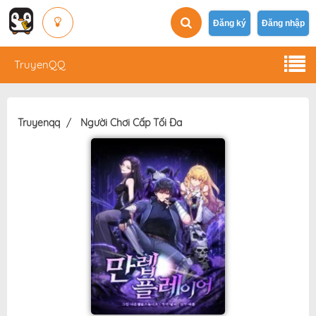
Đăng ký
Đăng nhập
TruyenQQ
Truyenqq
Người Chơi Cấp Tối Đa