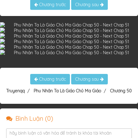
Chương trước
Chương sau
Chương trước
Chương sau
Truyenqq
Phu Nhân Ta Là Giáo Chủ Ma Giáo
Chương 50
Bình Luận (
0
)
hãy bình luận có văn hóa để tránh bị khóa tài khoản