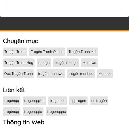
Chuyên mục
Truyện Tranh
Truyện Tranh Online
Truyện Tranh Mới
Truyện Tranh Hay
manga
truyện manga
Manhwa
Đọc Truyện Tranh
truyện manhwa
truyện manhua
Manhua
Liên kết
truyenqq
truyenqqviet
truyen qq
qq truyen
qq truyện
truyệnqq
truyenqqto
truyenqqno
Thông tin Web