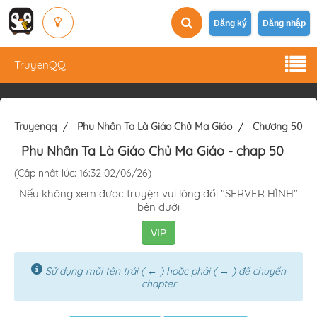
Đăng ký
Đăng nhập
TruyenQQ
Truyenqq
Phu Nhân Ta Là Giáo Chủ Ma Giáo
Chương 50
Phu Nhân Ta Là Giáo Chủ Ma Giáo
- chap 50
(Cập nhật lúc: 16:32 02/06/26)
Nếu không xem được truyện vui lòng đổi "SERVER HÌNH"
bên dưới
VIP
Sử dụng mũi tên trái ( ← ) hoặc phải ( → ) để chuyển
chapter