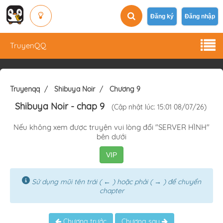
Đăng ký
Đăng nhập
TruyenQQ
Truyenqq
Shibuya Noir
Chương 9
Shibuya Noir
- chap 9
(Cập nhật lúc: 15:01 08/07/26)
Nếu không xem được truyện vui lòng đổi "SERVER HÌNH"
bên dưới
VIP
Sử dụng mũi tên trái ( ← ) hoặc phải ( → ) để chuyển
chapter
Chương trước
Chương sau