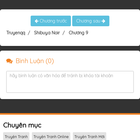
Chương trước
Chương sau
Truyenqq
Shibuya Noir
Chương 9
Bình Luận (
0
)
hãy bình luận có văn hóa để tránh bị khóa tài khoản
Chuyên mục
Truyện Tranh
Truyện Tranh Online
Truyện Tranh Mới