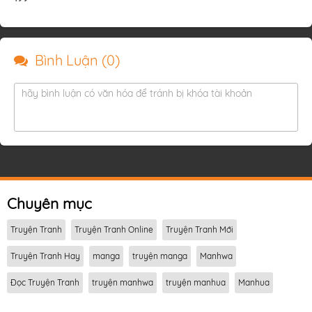
Bình Luận (
0
)
hãy bình luận có văn hóa để tránh bị khóa tài khoản
Chuyên mục
Truyện Tranh
Truyện Tranh Online
Truyện Tranh Mới
Truyện Tranh Hay
manga
truyện manga
Manhwa
Đọc Truyện Tranh
truyện manhwa
truyện manhua
Manhua