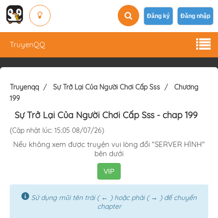
Đăng ký
Đăng nhập
TruyenQQ
Truyenqq
Sự Trở Lại Của Người Chơi Cấp Sss
Chương
199
Sự Trở Lại Của Người Chơi Cấp Sss
- chap 199
(Cập nhật lúc: 15:05 08/07/26)
Nếu không xem được truyện vui lòng đổi "SERVER HÌNH"
bên dưới
VIP
Sử dụng mũi tên trái ( ← ) hoặc phải ( → ) để chuyển
chapter