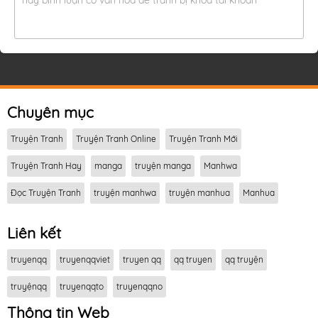
hãy bình luận có văn hóa để tránh bị khóa tài khoản
Chuyên mục
Truyện Tranh
Truyện Tranh Online
Truyện Tranh Mới
Truyện Tranh Hay
manga
truyện manga
Manhwa
Đọc Truyện Tranh
truyện manhwa
truyện manhua
Manhua
Liên kết
truyenqq
truyenqqviet
truyen qq
qq truyen
qq truyện
truyệnqq
truyenqqto
truyenqqno
Thông tin Web