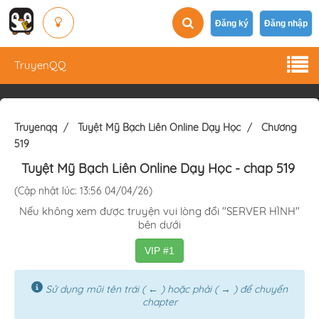
Đăng ký
Đăng nhập
TruyenQQ
Truyenqq
Tuyệt Mỹ Bạch Liên Online Dạy Học
Chương
519
Tuyệt Mỹ Bạch Liên Online Dạy Học
- chap 519
(Cập nhật lúc: 13:56 04/04/26)
Nếu không xem được truyện vui lòng đổi "SERVER HÌNH"
bên dưới
VIP #1
Sử dụng mũi tên trái ( ← ) hoặc phải ( → ) để chuyển
chapter