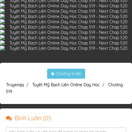
Chương trước
Truyenqq
Tuyệt Mỹ Bạch Liên Online Dạy Học
Chương
519
Bình Luận (
0
)