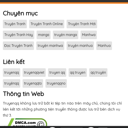
Chuyên mục
Truyện Tranh
Truyện Tranh Online
Truyện Tranh Mới
Truyện Tranh Hay
manga
truyện manga
Manhwa
Đọc Truyện Tranh
truyện manhwa
truyện manhua
Manhua
Liên kết
truyenqq
truyenqqviet
truyen qq
qq truyen
qq truyện
truyệnqq
truyenqqto
truyenqqno
Thông tin Web
Truyenqq không lưu trữ bất kì tệp tin nào trên máy chủ, chúng tôi chỉ
liên kết tới những phương tiện truyền thông được lưu trữ bên dịch vụ
thứ 3.