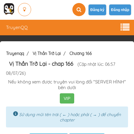
Đăng ký
Đăng nhập
TruyenQQ
Truyenqq
Vị Thần Trở Lại
Chương 166
Vị Thần Trở Lại
- chap 166
(Cập nhật lúc: 06:57
08/07/26)
Nếu không xem được truyện vui lòng đổi "SERVER HÌNH"
bên dưới
VIP
Sử dụng mũi tên trái ( ← ) hoặc phải ( → ) để chuyển
chapter