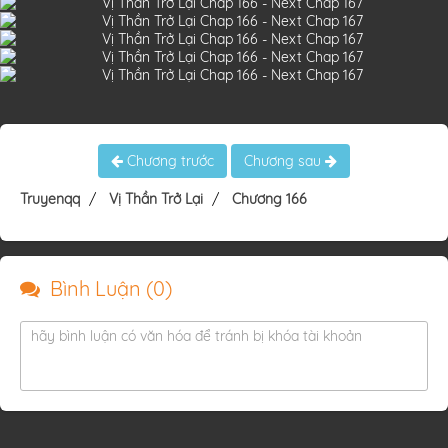
Chương trước
Chương sau
Truyenqq
Vị Thần Trở Lại
Chương 166
Bình Luận (
0
)
hãy bình luận có văn hóa để tránh bị khóa tài khoản