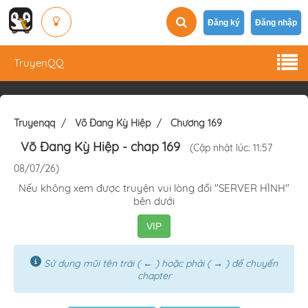
Đăng ký
Đăng nhập
TruyenQQ
Truyenqq
Võ Đang Kỳ Hiệp
Chương 169
Võ Đang Kỳ Hiệp
- chap 169
(Cập nhật lúc: 11:57
08/07/26)
Nếu không xem được truyện vui lòng đổi "SERVER HÌNH"
bên dưới
VIP
Sử dụng mũi tên trái ( ← ) hoặc phải ( → ) để chuyển
chapter