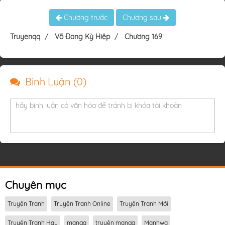
Chương trước
Chương sau
Truyenqq
Võ Đang Kỳ Hiệp
Chương 169
Bình Luận (
0
)
hãy bình luận có văn hóa để tránh bị khóa tài khoản
Chuyên mục
Truyện Tranh
Truyện Tranh Online
Truyện Tranh Mới
Truyện Tranh Hay
manga
truyện manga
Manhwa