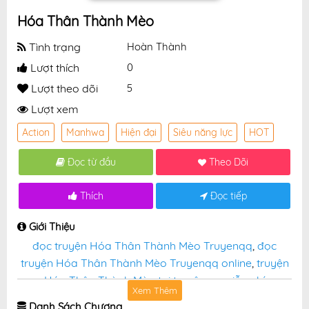
Hóa Thân Thành Mèo
Tình trạng
Hoàn Thành
Lượt thích
0
Lượt theo dõi
5
Lượt xem
Action
Manhwa
Hiện đại
Siêu năng lực
HOT
Đọc từ đầu
Theo Dõi
Thích
Đọc tiếp
Giới Thiệu
đọc truyện Hóa Thân Thành Mèo Truyenqq
,
đọc
truyện Hóa Thân Thành Mèo Truyenqq online
,
truyện
Hóa Thân Thành Mèo tại truyệnqq miễn phí
Xem Thêm
Danh Sách Chương