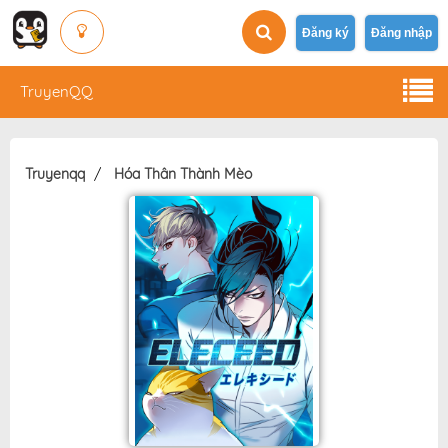
Đăng ký
Đăng nhập
TruyenQQ
Truyenqq
Hóa Thân Thành Mèo