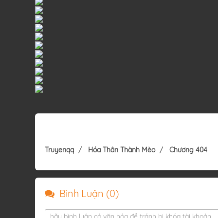
Truyenqq
Hóa Thân Thành Mèo
Chương 404
Bình Luận (
0
)
hãy bình luận có văn hóa để tránh bị khóa tài khoản