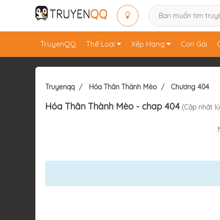
TruyenQQ
Thể Loại
Xếp Hạng
Con Gái
Truyenqq
Hóa Thân Thành Mèo
Chương 404
Hóa Thân Thành Mèo
- chap 404
(Cập nhật lú