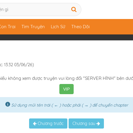
Con Trai
Tìm Truyện
Lịch Sử
Theo Dõi
c: 13:32 03/06/26)
Nếu không xem được truyện vui lòng đổi "SERVER HÌNH" bên dướ
VIP
Sử dụng mũi tên trái ( ← ) hoặc phải ( → ) để chuyển chapter
Chương trước
Chương sau